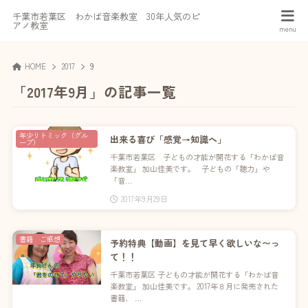
千葉市若葉区 わかば音楽教室 30年人気のピ
アノ教室
HOME
2017
9
「2017年9月」の記事一覧
年少リトミック（グル
出来る喜び「感覚→知識へ」
ープ）
千葉市若葉区 子どもの才能が開花する「わかば音
楽教室」 加山佳美です。 子どもの「聴力」や
「音…
2017年9月29日
書籍 ご感想
予約特典【動画】を見て早く欲しいな〜っ
て！！
千葉市若葉区 子どもの才能が開花する「わかば音
楽教室」 加山佳美です。 2017年８月に発売された
書籍、 …