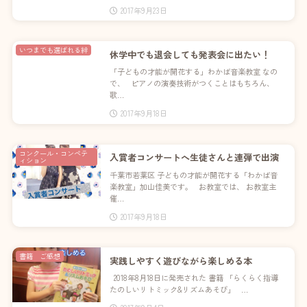
2017年9月23日
いつまでも選ばれる絆
休学中でも退会しても発表会に出たい！
「子どもの才能が開花する」わかば音楽教室 なの
で、 ピアノの演奏技術がつくことはもちろん、
歌…
2017年9月18日
コンクール・コンペテ
入賞者コンサートへ生徒さんと連弾で出演
ィション
千葉市若葉区 子どもの才能が開花する「わかば音
楽教室」加山佳美です。 お教室では、 お教室主
催…
2017年9月18日
書籍 ご感想
実践しやすく遊びながら楽しめる本
2018年8月18日に発売された 書籍 「らくらく指導
たのしいリトミック&リズムあそび」 …