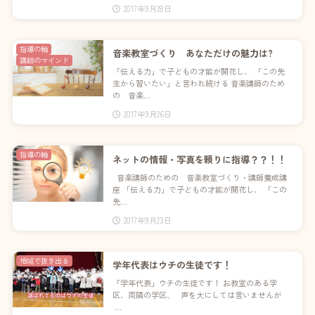
2017年9月28日
指導の軸
音楽教室づくり あなただけの魅力は?
講師のマインド
「伝える力」で子どもの才能が開花し、 「この先
生から習いたい」と言われ続ける 音楽講師のため
の 音楽…
2017年9月26日
指導の軸
ネットの情報・写真を頼りに指導？？！！
音楽講師のための 音楽教室づくり・講師養成講
座 「伝える力」で子どもの才能が開花し、 「この
先…
2017年9月23日
地域で抜き出る
学年代表はウチの生徒です！
「学年代表」ウチの生徒です！ お教室のある学
区、両隣の学区、 声を大にしては言いませんが
…