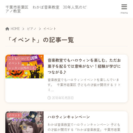
千葉市若葉区 わかば音楽教室 30年人気のピ
アノ教室
HOME
ピアノ
イベント
「イベント」の記事一覧
こどもについて
音楽教室でもハロウィンを楽しむ。ただお
イベント
菓子を配るでは意味がない！経験が学びに
レッスン以外のこと
つながる♪
音楽教室でもハロウィンイベントを楽しんでいま
す。 千葉市若葉区 子どもの才能が開花する リト
ミ…
2018年10月28日
イベント
ハロウィンキャンペーン
わかば音楽教室でハロウィンキャンペーン 子ども
の才能が開花する「わかば音楽教室」 千葉市若葉