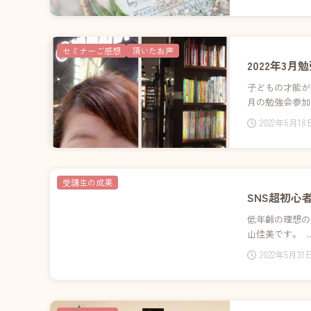
セミナーご感想
頂いたお声
2022年3
子どもの才能が
月の勉強会参加
2022年6月18
受講生の成果
SNS超初心
低年齢の理想の
山佳美です。 
2022年5月31