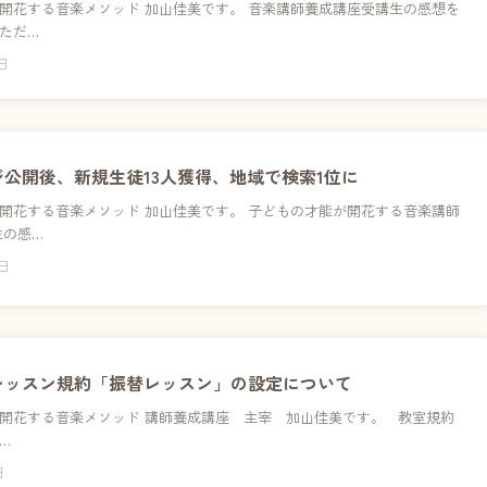
開花する音楽メソッド 加山佳美です。 音楽講師養成講座受講生の感想を
ただ…
5日
公開後、新規生徒13人獲得、地域で検索1位に
開花する音楽メソッド 加山佳美です。 子どもの才能が開花する音楽講師
生の感…
4日
レッスン規約「振替レッスン」の設定について
開花する音楽メソッド 講師養成講座 主宰 加山佳美です。 教室規約
…
日