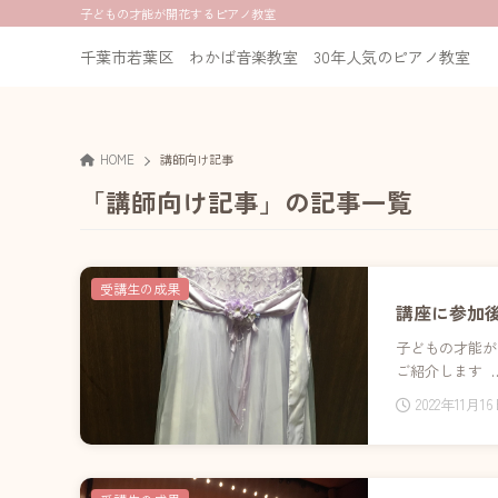
子どもの才能が開花するピアノ教室
千葉市若葉区 わかば音楽教室 30年人気のピアノ教室
HOME
講師向け記事
「講師向け記事」の記事一覧
受講生の成果
講座に参加
子どもの才能が
ご紹介します 
2022年11月1