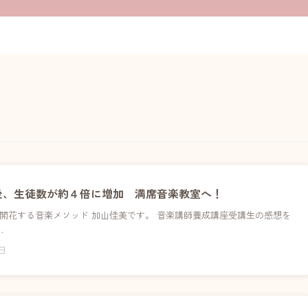
後、生徒数が約４倍に増加 満席音楽教室へ！
開花する音楽メソッド 加山佳美です。 音楽講師養成講座受講生の感想を
…
6日