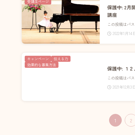
受講生ページ
保護中: 2
講座
この投稿はパス
2022年1月14
キャンペーン
伝える力
効果的な募集方法
保護中: １
この投稿はパス
2021年12月3
1
2