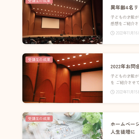
受講生の成果
異年齢4名リ
子どもの才能が
感想をご紹介さ
2022年11月1
受講生の成果
2022年お
子どもの才能が
を ご紹介させ
2022年11月1
受講生の成果
ホームページ
人生徒増に