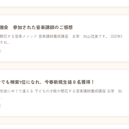
月勉強会 参加された音楽講師のご感想
開花する音楽メソッド 音楽講師養成講座 主宰 加山佳美です。 2022年3
され…
日
者でも検索1位になれ、今春新規生徒８名獲得！
生徒にめぐり逢える 子どもの才能が開花する音楽講師養成講座 主宰 加
…
日