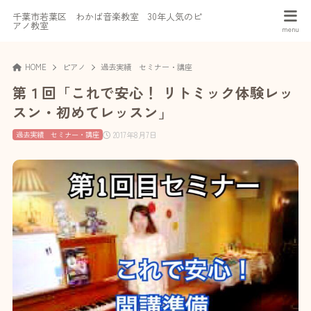
千葉市若葉区 わかば音楽教室 30年人気のピ
アノ教室
HOME
ピアノ
過去実績 セミナー・講座
第１回「これで安心！ リトミック体験レッ
スン・初めてレッスン」
2017年8月7日
過去実績 セミナー・講座