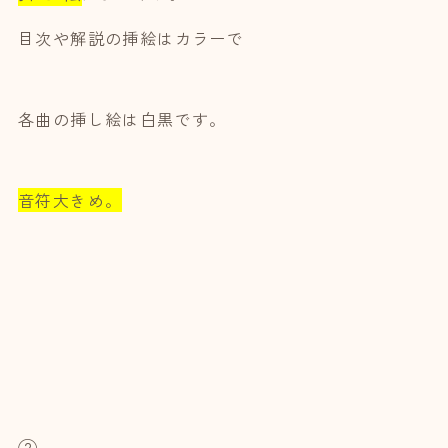
目次や解説の挿絵はカラーで
各曲の挿し絵は白黒です。
音符大きめ。
②