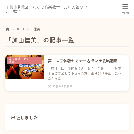
千葉市若葉区 わかば音楽教室 30年人気のピ
アノ教室
HOME
加山佳美
「加山佳美」の記事一覧
過去実績 セミナー・
第１４回体験セミナー＆ランチ会in銀座
講座
「第１４回 体験セミナー＆ランチ会」 in 銀座
本日ご参加して下さった方、全員が 「先生に会い
たかった…
2017年8月15日
出版しました