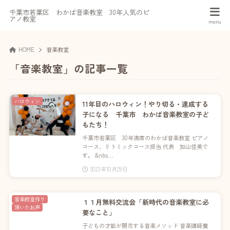
千葉市若葉区 わかば音楽教室 30年人気のピ
アノ教室
HOME
音楽教室
「音楽教室」の記事一覧
ハロウィン
11年目のハロウィン！やり切る・達成する
子になる 千葉市 わかば音楽教室の子ど
もたち！
千葉市若葉区 30年満席のわかば音楽教室 ピアノ
コース、リトミックコース担当 代表 加山佳美で
す。 &nbs…
2023年10月29日
音楽教室作り
１１月無料交流会「新時代の音楽教室に必
頂いたお声
要なこと」
子どもの才能が開花する音楽メソッド 音楽講師養