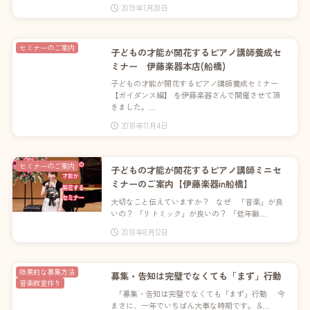
2019年1月28日
セミナーのご案内
子どもの才能が開花するピアノ講師養成セ
ミナー 伊藤楽器本店(船橋)
子どもの才能が開花するピアノ講師養成セミナー
【ガイダンス編】 を伊藤楽器さんで開催させて頂
きました。…
2018年11月4日
セミナーのご案内
子どもの才能が開花するピアノ講師ミニセ
ミナーのご案内【伊藤楽器in船橋】
大切なこと伝えていますか？ なぜ 「音楽」が良
いの？ 「リトミック」が良いの？ 「低年齢…
2018年8月12日
効果的な募集方法
募集・告知は完璧でなくても「まず」行動
音楽教室作り
「募集・告知は完璧でなくても「まず」行動 今
まさに、一年でいちばん大事な時期です。 &…