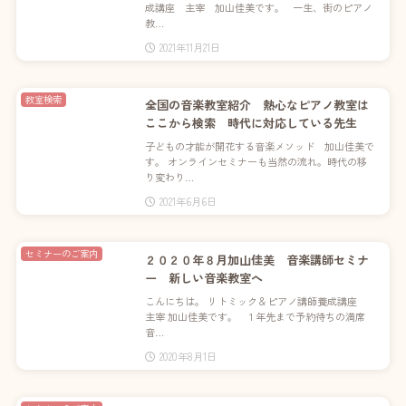
成講座 主宰 加山佳美です。 一生、街のピアノ
教…
2021年11月21日
教室検索
全国の音楽教室紹介 熱心なピアノ教室は
ここから検索 時代に対応している先生
子どもの才能が開花する音楽メソッド 加山佳美で
す。 オンラインセミナーも当然の流れ。時代の移
り変わり…
2021年6月6日
セミナーのご案内
２０２０年８月加山佳美 音楽講師セミナ
ー 新しい音楽教室へ
こんにちは。 リトミック＆ピアノ講師養成講座
主宰 加山佳美です。 １年先まで予約待ちの満席
音…
2020年8月1日