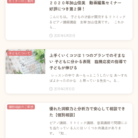
セミナーのご案内
２０２０年加山佳美 動画編集セミナー
好評につき第２弾！
こんにちは。 子どもの才能が開花する リトミック
＆ピアノ講師講座 主宰 加山佳美です。 これか
ら…
2020年6月20日
子どもについて
上手くいくコツは１つのプランでのぞまな
い 子どもに分かる表現 臨機応変の指導で
子どもが伸びる
レッスンの中で あ〜もっとこうしたいな あ〜すれ
ばよかったのかな と思っている先生へ。 &…
2019年2月10日
個別相談のご感想
優れた洞察力と分析力で安心して相談でき
た【個別相談】
ピアノ講師、リトミック講師、音楽講師で問題にぶ
ち当たっている人には いくつか共通点がありま
す。 「知…