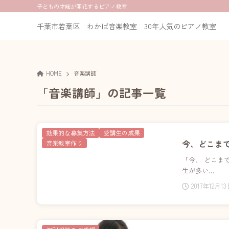
子どもの才能が開花するピアノ教室
千葉市若葉区 わかば音楽教室 30年人気のピアノ教室
HOME
音楽講師
「音楽講師」の記事一覧
効果的な募集方法
受講生の成果
今、どこま
音楽教室作り
「今、 どこま
生が多い…
2017年12月1