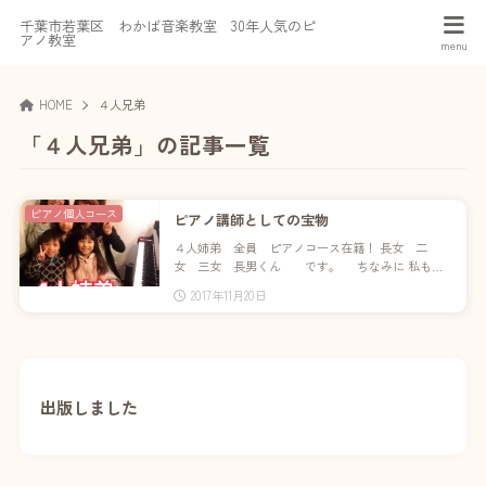
千葉市若葉区 わかば音楽教室 30年人気のピ
アノ教室
HOME
４人兄弟
「４人兄弟」の記事一覧
ピアノ個人コース
ピアノ講師としての宝物
４人姉弟 全員 ピアノコース在籍！ 長女 二
女 三女 長男くん です。 ちなみに 私も…
2017年11月20日
出版しました