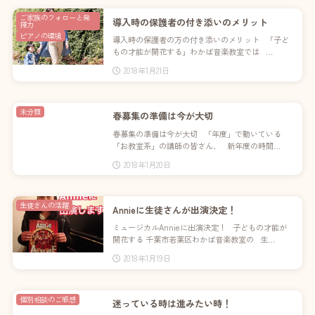
ご家族のフォローと発
導入時の保護者の付き添いのメリット
揮力
ピアノの環境
導入時の保護者の方の付き添いのメリット 「子ど
もの才能が開花する」わかば音楽教室では …
2018年1月21日
未分類
春募集の準備は今が大切
春募集の準備は今が大切 「年度」で動いている
「お教室系」の講師の皆さん、 新年度の時間…
2018年1月20日
生徒さんの活躍
Annieに生徒さんが出演決定！
ミュージカルAnnieに出演決定！ 子どもの才能が
開花する 千葉市若葉区わかば音楽教室の 生…
2018年1月19日
個別相談のご感想
迷っている時は進みたい時！