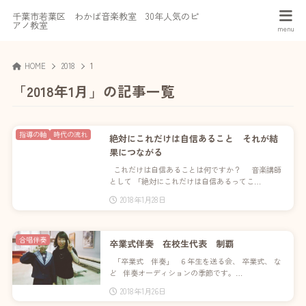
千葉市若葉区 わかば音楽教室 30年人気のピ
アノ教室
HOME
2018
1
「2018年1月」の記事一覧
指導の軸
時代の流れ
絶対にこれだけは自信あること それが結
果につながる
これだけは自信あることは何ですか？ 音楽講師
として 「絶対にこれだけは自信あるってこ…
2018年1月28日
合唱伴奏
卒業式伴奏 在校生代表 制覇
「卒業式 伴奏」 ６年生を送る会、 卒業式、 な
ど 伴奏オーディションの季節です。…
2018年1月26日