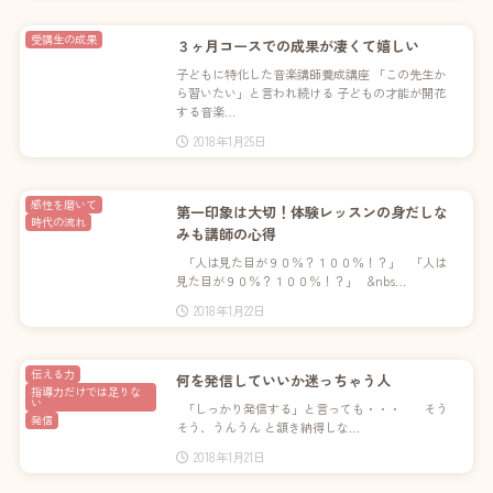
受講生の成果
３ヶ月コースでの成果が凄くて嬉しい
子どもに特化した音楽講師養成講座 「この先生か
ら習いたい」と言われ続ける 子どもの才能が開花
する音楽…
2018年1月25日
感性を磨いて
第一印象は大切！体験レッスンの身だしな
時代の流れ
みも講師の心得
「人は見た目が９０％？１００％！？」 「人は
見た目が９０％？１００％！？」 &nbs…
2018年1月22日
伝える力
何を発信していいか迷っちゃう人
指導力だけでは足りな
い
「しっかり発信する」と言っても・・・ そう
発信
そう、うんうん と頷き納得しな…
2018年1月21日