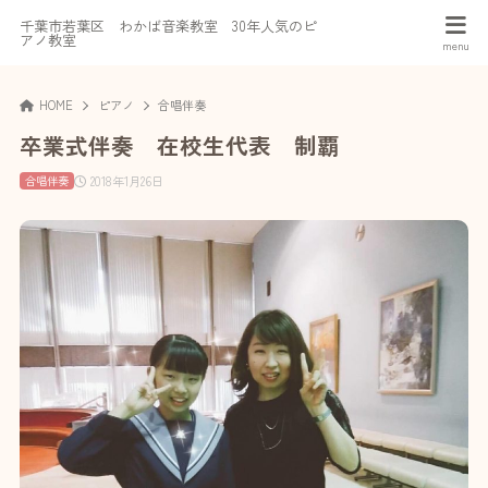
千葉市若葉区 わかば音楽教室 30年人気のピ
アノ教室
HOME
ピアノ
合唱伴奏
卒業式伴奏 在校生代表 制覇
2018年1月26日
合唱伴奏