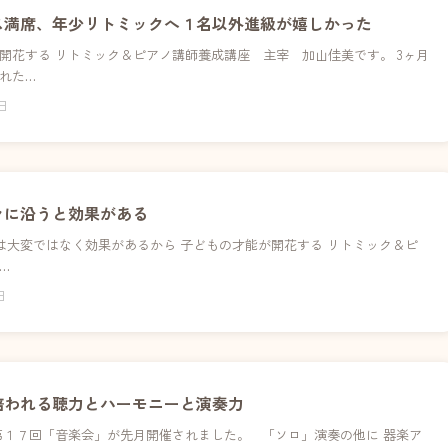
ス満席、年少リトミックへ１名以外進級が嬉しかった
開花する リトミック＆ピアノ講師養成講座 主宰 加山佳美です。 3ヶ月
れた…
0日
々に沿うと効果がある
大変ではなく効果があるから 子どもの才能が開花する リトミック＆ピ
…
日
培われる聴力とハーモニーと演奏力
第１７回「音楽会」が先月開催されました。 「ソロ」演奏の他に 器楽ア