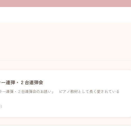
ラー連弾・２台連弾会
ラー連弾・２台連弾会のお誘い」 ピアノ教材として長く愛されている
0日