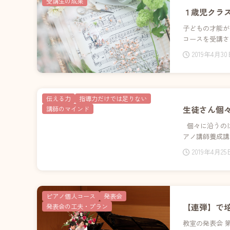
受講生の成果
１歳児クラ
子どもの才能が
コースを受講さ
2019年4月3
伝える力
指導力だけでは足りない
生徒さん個
講師のマインド
個々に沿うのは
アノ講師養成講
2019年4月25
ピアノ個人コース
発表会
【連弾】で
発表会の工夫・プラン
教室の発表会 