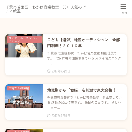
千葉市若葉区 わかば音楽教室 30年人気のピ
アノ教室
コンクール・コンペテ
こども【連弾】地区オーディション 全部
ィション
門制覇！２０１６年
千葉市 若葉区都賀 わかば音楽教室 加山佳美で
す。 12月に毎年開催されている カワイ音楽コンク
ー…
2017年7月9日
生徒さんの活躍
幼児期から「右脳」を刺激で東大合格！
千葉市若葉都賀で「わかば音楽教室」を主宰してい
る 講師の加山佳美です。 先日のことです。 嬉しい
ニュー…
2017年7月9日