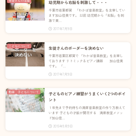
生徒さんの活躍
幼児期から右脳を刺激して・・・
千葉市若葉都賀 「わかば音楽教室」を主宰してい
ます加山佳美です。 以前 幼児期から「右脳」を刺
激で東…
2017年7月9日
こどもについて
生徒さんのボーダーを決めない
千葉市若葉区都賀で 「わかば音楽教室」を主宰し
ております リトミック＆ピアノ講師 加山佳美
です。 「…
2017年7月9日
動画
子どもについて
子どものピアノ練習がうまくいく2つのポイ
ント
１年先まで予約待ちの満席音楽教室の作り方教えて
います 子どもの才能が開花する 満席教室メソッ
ド加山佳…
2015年9月9日