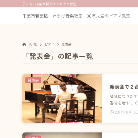
子どもの才能が開花するピアノ教室
千葉市若葉区 わかば音楽教室 30年人気のピアノ教室
HOME
ピアノ
発表会
「発表会」の記事一覧
発表会
発表会で２
講師になりたて
番号を増やして
2017年8月16