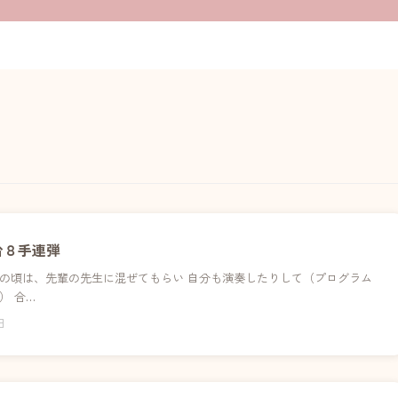
台８手連弾
の頃は、先輩の先生に混ぜてもらい 自分も演奏したりして（プログラム
） 合…
日