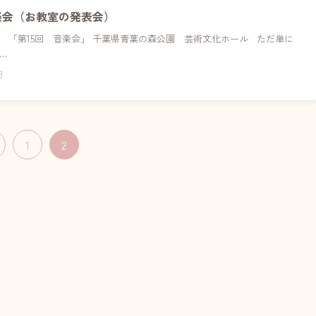
楽会（お教室の発表会）
 「第15回 音楽会」 千葉県青葉の森公園 芸術文化ホール ただ単に
…
日
1
2