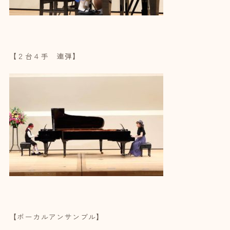
【２台４手 連弾】
【ボーカルアンサンブル】