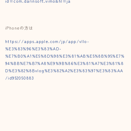
id=com.darinsoft.vimo&hl=ja
iPhoneの方は
https://apps.apple.com/jp/app/vllo-
%E3%83%96%E3%83%AD-
%E7%B0%A1%E5%8D%98%E3%81%AB%E5%8B%95%E7%
94%BB%E7%B7%A8%E9%9B%86%E3%81%A7%E3%81%8
D%E3%82%8Bvlog%E3%82%A2%E3%83%97%E3%83%AA
/id952050883