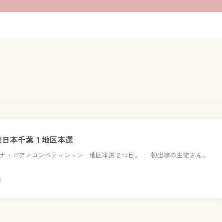
東日本千葉１地区本選
ィナ・ピアノコンペティション 地区本選２つ目。 初出場の生徒さん。
日