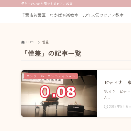
子どもの才能が開花するピアノ教室
千葉市若葉区 わかば音楽教室 30年人気のピアノ教室
HOME
僅差
「僅差」の記事一覧
コンクール・コンペティション
ピティナ 
第４２回ピテ
A…
2018年8月6