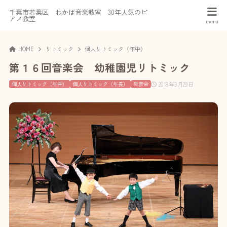
千葉市若葉区 わかば音楽教室 30年人気のピ
アノ教室
HOME
リトミック
個人リトミック（年中）
第１６回音楽会 幼稚園児リトミック
2018年3月29日
個人リトミック（年中）
個人リトミック（年長）
発表会