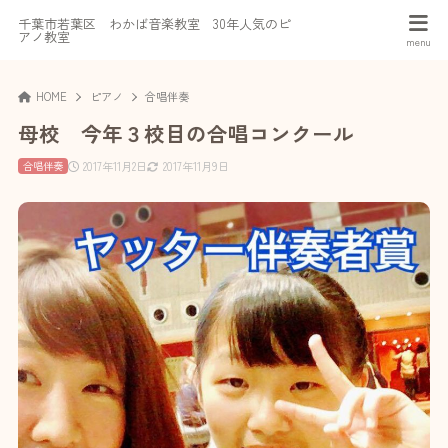
千葉市若葉区 わかば音楽教室 30年人気のピ
アノ教室
HOME
ピアノ
合唱伴奏
母校 今年３校目の合唱コンクール
2017年11月2日
2017年11月9日
合唱伴奏